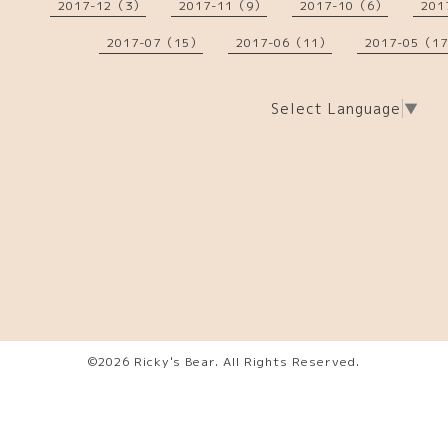
2017-12（3）
2017-11（9）
2017-10（6）
201
2017-07（15）
2017-06（11）
2017-05（1
Select Language
▼
©2026
Ricky's Bear
. All Rights Reserved.